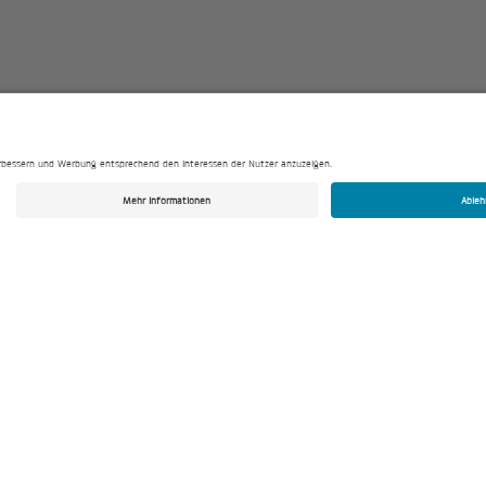
Kontakt
BKW Anlagentechnik GmbH
Ohmstraße 2
84144 Geisenhausen
+49 8743 96933-00